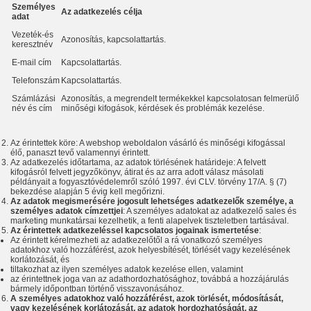
Személyes
Az adatkezelés célja
adat
Vezeték-és
Azonosítás, kapcsolattartás.
keresztnév
E-mail cím
Kapcsolattartás.
Telefonszám
Kapcsolattartás.
Számlázási
Azonosítás, a megrendelt termékekkel kapcsolatosan felmerülő
név és cím
minőségi kifogások, kérdések és problémák kezelése.
Az érintettek köre: A webshop weboldalon vásárló és minőségi kifogással
élő, panaszt tevő valamennyi érintett.
Az adatkezelés időtartama, az adatok törlésének határideje: A felvett
kifogásról felvett jegyzőkönyv, átirat és az arra adott válasz másolati
példányait a fogyasztóvédelemről szóló 1997. évi CLV. törvény 17/A. § (7)
bekezdése alapján 5 évig kell megőrizni.
Az adatok megismerésére jogosult lehetséges adatkezelők személye, a
személyes adatok címzettjei
: A személyes adatokat az adatkezelő sales és
marketing munkatársai kezelhetik, a fenti alapelvek tiszteletben tartásával.
A
z érintettek adatkezeléssel kapcsolatos jogainak ismertetése
:
Az érintett kérelmezheti az adatkezelőtől a rá vonatkozó személyes
adatokhoz való hozzáférést, azok helyesbítését, törlését vagy kezelésének
korlátozását, és
tiltakozhat az ilyen személyes adatok kezelése ellen, valamint
az érintettnek joga van az adathordozhatósághoz, továbbá a hozzájárulás
bármely időpontban történő visszavonásához.
A személyes adatokhoz
való hozzáférést
, azok törlését, módosítását,
vagy kezelésének korlátozását, az adatok hordozhatóságát, az