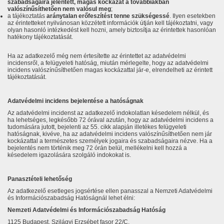
szabadságaira jelentett, magas kockázat a továbbiakban
valószínűsíthetően nem valósul meg
;
a tájékoztatás
aránytalan erőfeszítést tenne szükségessé
. Ilyen esetekben
az érintetteket nyilvánosan közzétett információk útján kell tájékoztatni, vagy
olyan hasonló intézkedést kell hozni, amely biztosítja az érintettek hasonlóan
hatékony tájékoztatását.
Ha az adatkezelő még nem értesítette az érintettet az adatvédelmi
incidensről, a felügyeleti hatóság, miután mérlegelte, hogy az adatvédelmi
incidens valószínűsíthetően magas kockázattal jár-e, elrendelheti az érintett
tájékoztatását.
Adatvédelmi incidens bejelentése a hatóságnak
Az adatvédelmi incidenst az adatkezelő indokolatlan késedelem nélkül, és
ha lehetséges, legkésőbb 72 órával azután, hogy az adatvédelmi incidens a
tudomására jutott, bejelenti az 55. cikk alapján illetékes felügyeleti
hatóságnak, kivéve, ha az adatvédelmi incidens valószínűsíthetően nem jár
kockázattal a természetes személyek jogaira és szabadságaira nézve. Ha a
bejelentés nem történik meg 72 órán belül, mellékelni kell hozzá a
késedelem igazolására szolgáló indokokat is.
Panasztételi lehetőség
Az adatkezelő esetleges jogsértése ellen panasszal a Nemzeti Adatvédelmi
és Információszabadság Hatóságnál lehet élni:
Nemzeti Adatvédelmi és Információszabadság Hatóság
1125 Budapest, Szilágyi Erzsébet fasor 22/C.