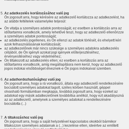
Az adatkezelés korlátozásához való jog
Ön jogosult arra, hogy kérésére az adatkezelő korlátozza az adatkezelést, ha
az alábbi feltételek valamelyike teljesül:
Ön vitatja a személyes adatok pontosságát, ez esetben a korlátozás arra az
időtartamra vonatkozik, amely lehetővé teszi, hogy az adatkezelő ellenőrizze
a személyes adatok pontosságát;
az adatkezelés jogellenes, és Ön ellenzi az adatok törlését, és ehelyett kéri
azok felhasználásának korlátozását;
az adatkezelőnek már nincs szüksége a személyes adatokra adatkezelés
céljából, de Ön igényli azokat jogi igények előterjesztéséhez,
érvényesítéséhez vagy védelméhez;
Ön tiltakozott az adatkezelés ellen; ez esetben a korlátozás arra az
időtartamra vonatkozik, amíg megállapításra nem kerül, hogy az adatkezelő
jogos indokai elsőbbséget élveznek-e Ön jogos indokaival szemben.
Az adathordozhatósághoz való jog
Ön jogosult arra, hogy a rá vonatkozó, általa egy adatkezelő rendelkezésére
bocsátott személyes adatokat tagolt, széles körben használt, géppel
olvasható formátumban megkapja, továbbá jogosult arra, hogy ezeket az
adatokat egy másik adatkezelőnek továbbítsa anélkül, hogy ezt akadályozná
az az adatkezelő, amelynek a személyes adatokat a rendelkezésére
bocsátotta (...)
A tiltakozáshoz való jog
Ön jogosult arra, hogy a saját helyzetével kapcsolatos okokból bármikor
tiltakozzon személyes adatainak a (...) kezelése ellen, ideértve az említett