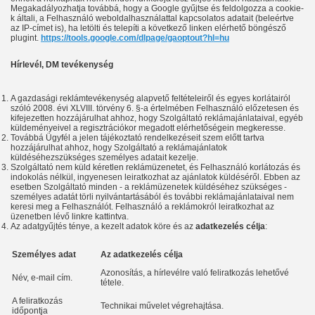
Megakadályozhatja továbbá, hogy a Google gyűjtse és feldolgozza a cookie-
k általi, a Felhasználó weboldalhasználattal kapcsolatos adatait (beleértve
az IP-címet is), ha letölti és telepíti a következő linken elérhető böngésző
plugint.
https://tools.google.com/dlpage/gaoptout?hl=hu
Hírlevél, DM tevékenység
A gazdasági reklámtevékenység alapvető feltételeiről és egyes korlátairól
szóló 2008. évi XLVIII. törvény 6. §-a értelmében Felhasználó előzetesen és
kifejezetten hozzájárulhat ahhoz, hogy Szolgáltató reklámajánlataival, egyéb
küldeményeivel a regisztrációkor megadott elérhetőségein megkeresse.
Továbbá Ügyfél a jelen tájékoztató rendelkezéseit szem előtt tartva
hozzájárulhat ahhoz, hogy Szolgáltató a reklámajánlatok
küldéséhez
szükséges személyes adatait kezelje.
Szolgáltató nem küld kéretlen reklámüzenetet, és Felhasználó korlátozás és
indokolás nélkül, ingyenesen leiratkozhat az ajánlatok küldéséről. Ebben az
esetben Szolgáltató minden - a reklámüzenetek küldéséhez szükséges -
személyes adatát törli nyilvántartásából és további reklámajánlataival nem
keresi meg a Felhasználót. Felhasználó a reklámokról leiratkozhat az
üzenetben lévő linkre kattintva.
Az adatgyűjtés ténye, a kezelt adatok köre és az
adatkezelés célja
:
Személyes adat
Az adatkezelés célja
Azonosítás, a hírlevélre való feliratkozás lehetővé
Név, e-mail cím.
tétele.
A feliratkozás
Technikai művelet végrehajtása.
időpontja