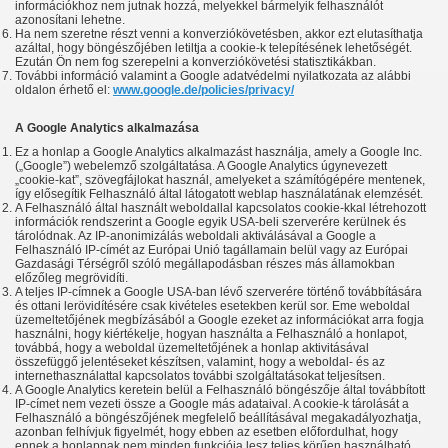
információkhoz nem jutnak hozzá, melyekkel bármelyik felhasználót
azonosítani lehetne.
Ha nem szeretne részt venni a konverziókövetésben, akkor ezt elutasíthatja
azáltal, hogy böngészőjében letiltja a cookie-k telepítésének lehetőségét.
Ezután Ön nem fog szerepelni a konverziókövetési statisztikákban.
További információ valamint a Google adatvédelmi nyilatkozata az alábbi
oldalon érhető el:
www.google.de/policies/privacy/
A Google Analytics alkalmazása
Ez a honlap a Google Analytics alkalmazást használja, amely a Google Inc.
(„Google”) webelemző szolgáltatása. A Google Analytics úgynevezett
„cookie-kat”, szövegfájlokat használ, amelyeket a számítógépére mentenek,
így elősegítik Felhasználó által látogatott weblap használatának elemzését.
A Felhasználó által használt weboldallal kapcsolatos cookie-kkal létrehozott
információk rendszerint a Google egyik USA-beli szerverére kerülnek és
tárolódnak. Az IP-anonimizálás weboldali aktiválásával a Google a
Felhasználó IP-címét az Európai Unió tagállamain belül vagy az Európai
Gazdasági Térségről szóló megállapodásban részes más államokban
előzőleg megrövidíti.
A teljes IP-címnek a Google USA-ban lévő szerverére történő továbbítására
és ottani lerövidítésére csak kivételes esetekben kerül sor. Eme weboldal
üzemeltetőjének megbízásából a Google ezeket az információkat arra fogja
használni, hogy kiértékelje, hogyan használta a Felhasználó a honlapot,
továbbá, hogy a weboldal üzemeltetőjének a honlap aktivitásával
összefüggő jelentéseket készítsen, valamint, hogy a weboldal- és az
internethasználattal kapcsolatos további szolgáltatásokat teljesítsen.
A Google Analytics keretein belül a Felhasználó böngészője által továbbított
IP-címet nem vezeti össze a Google más adataival. A cookie-k tárolását a
Felhasználó a böngészőjének megfelelő beállításával megakadályozhatja,
azonban felhívjuk figyelmét, hogy ebben az esetben előfordulhat, hogy
ennek a honlapnak nem minden funkciója lesz teljes körűen használható.