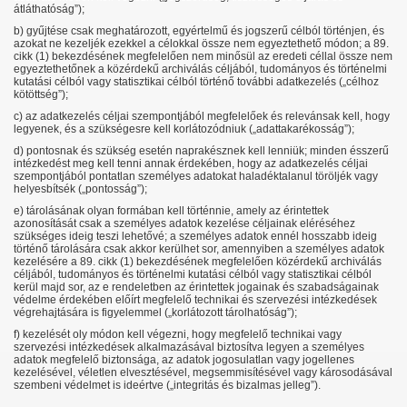
átláthatóság”);
b) gyűjtése csak meghatározott, egyértelmű és jogszerű célból történjen, és
azokat ne kezeljék ezekkel a célokkal össze nem egyeztethető módon; a 89.
cikk (1) bekezdésének megfelelően nem minősül az eredeti céllal össze nem
egyeztethetőnek a közérdekű archiválás céljából, tudományos és történelmi
kutatási célból vagy statisztikai célból történő további adatkezelés („célhoz
kötöttség”);
c) az adatkezelés céljai szempontjából megfelelőek és relevánsak kell, hogy
legyenek, és a szükségesre kell korlátozódniuk („adattakarékosság”);
d) pontosnak és szükség esetén naprakésznek kell lenniük; minden ésszerű
intézkedést meg kell tenni annak érdekében, hogy az adatkezelés céljai
szempontjából pontatlan személyes adatokat haladéktalanul töröljék vagy
helyesbítsék („pontosság”);
e) tárolásának olyan formában kell történnie, amely az érintettek
azonosítását csak a személyes adatok kezelése céljainak eléréséhez
szükséges ideig teszi lehetővé; a személyes adatok ennél hosszabb ideig
történő tárolására csak akkor kerülhet sor, amennyiben a személyes adatok
kezelésére a 89. cikk (1) bekezdésének megfelelően közérdekű archiválás
céljából, tudományos és történelmi kutatási célból vagy statisztikai célból
kerül majd sor, az e rendeletben az érintettek jogainak és szabadságainak
védelme érdekében előírt megfelelő technikai és szervezési intézkedések
végrehajtására is figyelemmel („korlátozott tárolhatóság”);
f) kezelését oly módon kell végezni, hogy megfelelő technikai vagy
szervezési intézkedések alkalmazásával biztosítva legyen a személyes
adatok megfelelő biztonsága, az adatok jogosulatlan vagy jogellenes
kezelésével, véletlen elvesztésével, megsemmisítésével vagy károsodásával
szembeni védelmet is ideértve („integritás és bizalmas jelleg”).