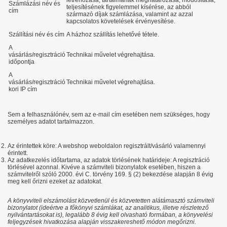
Számlázási név és
teljesítésének figyelemmel kísérése, az abból
cím
származó díjak számlázása, valamint az azzal
kapcsolatos követelések érvényesítése.
Szállítási név és cím
A házhoz szállítás lehetővé tétele.
A
vásárlás/regisztráció
Technikai művelet végrehajtása.
időpontja
A
vásárlás/regisztráció
Technikai művelet végrehajtása.
kori IP cím
Sem a felhasználónév, sem az e-mail cím esetében nem szükséges, hogy
személyes adatot tartalmazzon.
Az érintettek köre: A webshop weboldalon regisztrált/vásárló valamennyi
érintett.
Az adatkezelés időtartama, az adatok törlésének határideje: A regisztráció
törlésével azonnal. Kivéve a számviteli bizonylatok esetében, hiszen a
számvitelről szóló 2000. évi C. törvény 169. § (2) bekezdése alapján 8 évig
meg kell őrizni ezeket az adatokat.
A könyvviteli elszámolást közvetlenül és közvetetten alátámasztó számviteli
bizonylatot (ideértve a főkönyvi számlákat, az analitikus, illetve részletező
nyilvántartásokat is), legalább 8 évig kell olvasható formában, a könyvelési
feljegyzések hivatkozása alapján visszakereshető módon megőrizni.