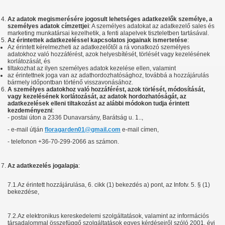
Az adatok megismerésére jogosult lehetséges adatkezelők személye, a
személyes adatok címzettjei
: A személyes adatokat az adatkezelő sales és
marketing munkatársai kezelhetik, a fenti alapelvek tiszteletben tartásával.
A
z érintettek adatkezeléssel kapcsolatos jogainak ismertetése
:
Az érintett kérelmezheti az adatkezelőtől a rá vonatkozó személyes
adatokhoz való hozzáférést, azok helyesbítését, törlését vagy kezelésének
korlátozását, és
tiltakozhat az ilyen személyes adatok kezelése ellen, valamint
az érintettnek joga van az adathordozhatósághoz, továbbá a hozzájárulás
bármely időpontban történő visszavonásához.
A személyes adatokhoz
való hozzáférést
, azok törlését, módosítását,
vagy kezelésének korlátozását, az adatok hordozhatóságát, az
adatkezelések elleni tiltakozást az alábbi módokon tudja érintett
kezdeményezni
:
- postai úton a
2336 Dunavarsány, Barátság u. 1.
.,
- e-mail útján
floragarden01@gmail.com
e-mail címen,
- telefonon +36-70-299-2066 as számon.
Az adatkezelés jogalapja
:
7.1.Az érintett hozzájárulása, 6. cikk (1) bekezdés a) pont, az Infotv. 5. § (1)
bekezdése,
7.2.Az elektronikus kereskedelemi szolgáltatások, valamint az információs
társadalommal összefüggő szolgáltatások egyes kérdéseiről szóló 2001. évi