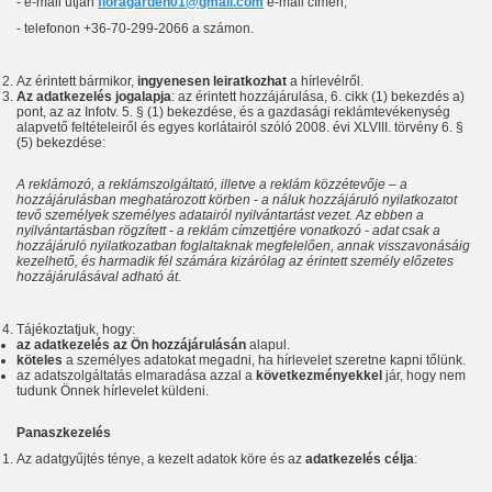
- e-mail útján
floragarden01@gmail.com
e-mail címen,
- telefonon +36-70-299-2066 a számon.
Az érintett bármikor,
ingyenesen leiratkozhat
a hírlevélről.
Az adatkezelés jogalapja
: az érintett hozzájárulása, 6. cikk (1) bekezdés a)
pont, az az Infotv. 5. § (1) bekezdése, és a gazdasági reklámtevékenység
alapvető feltételeiről és egyes korlátairól szóló 2008. évi XLVIII. törvény 6. §
(5) bekezdése:
A reklámozó, a reklámszolgáltató, illetve a reklám közzétevője – a
hozzájárulásban meghatározott körben - a náluk hozzájáruló nyilatkozatot
tevő személyek személyes adatairól nyilvántartást vezet. Az ebben a
nyilvántartásban rögzített - a reklám címzettjére vonatkozó - adat csak a
hozzájáruló nyilatkozatban foglaltaknak megfelelően, annak visszavonásáig
kezelhető, és harmadik fél számára kizárólag az érintett személy előzetes
hozzájárulásával adható át.
Tájékoztatjuk, hogy:
az adatkezelés az Ön hozzájárulásán
alapul.
köteles
a személyes adatokat megadni, ha hírlevelet szeretne kapni tőlünk.
az adatszolgáltatás elmaradása azzal a
következményekkel
jár, hogy nem
tudunk Önnek hírlevelet küldeni.
Panaszkezelés
Az adatgyűjtés ténye, a kezelt adatok köre és az
adatkezelés célja
: