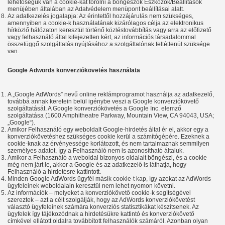
lehetőségük van a cookie-kat törölni a böngészők Eszközök/Beállítások
menüjében általában az Adatvédelem menüpont beállításai alatt.
Az adatkezelés jogalapja: Az érintettől hozzájárulás nem szükséges,
amennyiben a cookie-k használatának kizárólagos célja az elektronikus
hírközlő hálózaton keresztül történő közléstovábbítás vagy arra az előfizető
vagy felhasználó által kifejezetten kért, az információs társadalommal
összefüggő szolgáltatás nyújtásához a szolgáltatónak feltétlenül szüksége
van.
Google Adwords konverziókövetés használata
A „Google AdWords” nevű online reklámprogramot használja az adatkezelő,
továbbá annak keretein belül igénybe veszi a Google konverziókövető
szolgáltatását. A Google konverziókövetés a Google Inc. elemző
szolgáltatása (1600 Amphitheatre Parkway, Mountain View, CA 94043, USA;
„Google“).
Amikor Felhasználó egy weboldalt Google-hirdetés által ér el, akkor egy a
konverziókövetéshez szükséges cookie kerül a számítógépére. Ezeknek a
cookie-knak az érvényessége korlátozott, és nem tartalmaznak semmilyen
személyes adatot, így a Felhasználó nem is azonosítható általuk.
Amikor a Felhasználó a weboldal bizonyos oldalait böngészi, és a cookie
még nem járt le, akkor a Google és az adatkezelő is láthatja, hogy
Felhasználó a hirdetésre kattintott.
Minden Google AdWords ügyfél másik cookie-t kap, így azokat az AdWords
ügyfeleinek weboldalain keresztül nem lehet nyomon követni.
Az információk – melyeket a konverziókövető cookie-k segítségével
szereztek – azt a célt szolgálják, hogy az AdWords konverziókövetést
választó ügyfeleinek számára konverziós statisztikákat készítsenek. Az
ügyfelek így tájékozódnak a hirdetésükre kattintó és konverziókövető
címkével ellátott oldalra továbbított felhasználók számáról. Azonban olyan