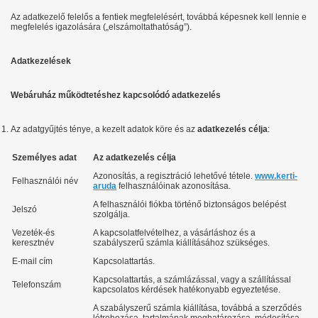
Az adatkezelő felelős a fentiek megfelelésért, továbbá képesnek kell lennie e
megfelelés igazolására („elszámoltathatóság”).
Adatkezelések
Webáruház működtetéshez kapcsolódó adatkezelés
Az adatgyűjtés ténye, a kezelt adatok köre és az
adatkezelés célja
:
Személyes adat
Az adatkezelés célja
Azonosítás, a regisztráció lehetővé tétele.
www.kerti-
Felhasználói név
aruda
felhasználóinak azonosítása.
A felhasználói fiókba történő biztonságos belépést
Jelszó
szolgálja.
Vezeték-és
A kapcsolatfelvételhez, a vásárláshoz és a
keresztnév
szabályszerű számla kiállításához szükséges.
E-mail cím
Kapcsolattartás.
Kapcsolattartás, a számlázással, vagy a szállítással
Telefonszám
kapcsolatos kérdések hatékonyabb egyeztetése.
A szabályszerű számla kiállítása, továbbá a szerződés
létrehozása, tartalmának meghatározása, módosítása,