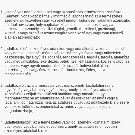
„személyes adat”: azonosított vagy azonosítható természetes személyre
(„érintett”) vonatkozó bármely információ; azonosítható az a természetes
személy, aki közvetlen vagy közvetett módon, különösen valamely azonosító,
például név, szám, helymeghatározó adat, online azonosító vagy a
természetes személy testi, fiziológiai, genetikai, szellemi, gazdasági,
kulturális vagy szociális azonosságára vonatkozó egy vagy több tényező
alapján azonosítható;
„adatkezelés”: a személyes adatokon vagy adatállományokon automatizált
vagy nem automatizált módon végzett bármely művelet vagy műveletek
összessége, így a gyűjtés, rögzítés, rendszerezés, tagolás, tárolás, átalakítás
vagy megváltoztatás, lekérdezés, betekintés, felhasználás, közlés továbbítás,
terjesztés vagy egyéb módon történő hozzáférhetővé tétel útján,
összehangolás vagy összekapcsolás, korlátozás, törlés, illetve
megsemmisítés;
„adatkezelő”: az a természetes vagy jogi személy, közhatalmi szerv,
ügynökség vagy bármely egyéb szerv, amely a személyes adatok
kezelésének céljait és eszközeit önállóan vagy másokkal együtt
meghatározza; ha az adatkezelés céljait és eszközeit az uniós vagy a
tagállami jog határozza meg, az adatkezelőt vagy az adatkezelő kijelölésére
vonatkozó különös szempontokat az uniós vagy a tagállami jog is
meghatározhatja;
„adatfeldolgozó”: az a természetes vagy jogi személy, közhatalmi szerv,
ügynökség vagy bármely egyéb szerv, amely az adatkezelő nevében
személyes adatokat kezel;