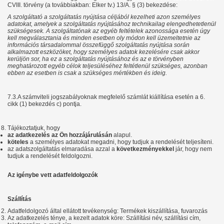
CVIII. törvény (a továbbiakban: Elker tv.) 13/A. § (3) bekezdése:
A szolgáltató a szolgáltatás nyújtása céljából kezelheti azon személyes
adatokat, amelyek a szolgáltatás nyújtásához technikailag elengedhetetlenül
szükségesek. A szolgáltatónak az egyéb feltételek azonossága esetén úgy
kell megválasztania és minden esetben oly módon kell üzemeltetnie az
információs társadalommal összefüggő szolgáltatás nyújtása során
alkalmazott eszközöket, hogy személyes adatok kezelésére csak akkor
kerüljön sor, ha ez a szolgáltatás nyújtásához és az e törvényben
meghatározott egyéb célok teljesüléséhez feltétlenül szükséges, azonban
ebben az esetben is csak a szükséges mértékben és ideig.
7.3.A számviteli jogszabályoknak megfelelő számlát kiállítása esetén a 6.
cikk (1) bekezdés c) pontja.
Tájékoztatjuk, hogy
az adatkezelés az Ön hozzájárulásán
alapul.
köteles
a személyes adatokat megadni, hogy tudjuk a rendelését teljesíteni.
az adatszolgáltatás elmaradása azzal a
következményekkel
jár, hogy nem
tudjuk a rendelését feldolgozni.
Az igénybe vett adatfeldolgozók
Szállítás
Adatfeldolgozó által ellátott tevékenység: Termékek kiszállítása, fuvarozás
Az adatkezelés ténye, a kezelt adatok köre: Szállítási név, szállítási cím,