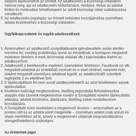
oldalon tájékozódhat az érintett. Az adatkezelés a közösségi oldalakon
valósul meg, így az adatkezelés időtartamára, módjára, illetve az adatok
törlési és módosítási lehetőségeire az adott közösségi oldal szabályozása
vonatkozik.
Az adatkezelés jogalapja: az érintett önkéntes hozzájárulása személyes
adatai kezeléséhez a közösségi oldalakon.
Ügyfélkapcsolatok és egyéb adatkezelések
Amennyiben az adatkezelő szolgáltatásaink igénybevétele során kérdés
merülne fel, esetleg problémája lenne az érintettnek, a honlapon megadott
módokon (telefon, e-mail, közösségi oldalak stb.) kapcsolatba léphet az
adatkezelővel.
Adatkezelő a beérkezett e-maileket, üzeneteket, telefonon, Facebook-on stb.
megadott adatokat az érdeklődő nevével és e-mail címével, valamint más,
önként megadott személyes adatával együtt, az adatközléstől számított
legfeljebb 2 év elteltével törli.
E tájékoztatóban fel nem sorolt adatkezelésekről az adat felvételekor adunk
tájékoztatást.
Kivételes hatósági megkeresésre, illetőleg jogszabály felhatalmazása
alapján más szervek megkeresése esetén a Szolgáltató köteles tájékoztatás
adására, adatok közlésére, átadására, illetőleg iratok rendelkezésre
bocsátására.
A Szolgáltató ezen esetekben a megkereső részére – amennyiben az a
pontos célt és az adatok körét megjelölte – személyes adatot csak annyit és
olyan mértékben ad ki, amely a megkeresés céljának megvalósításához
elengedhetetlenül szükséges.
Az érintettek jogai