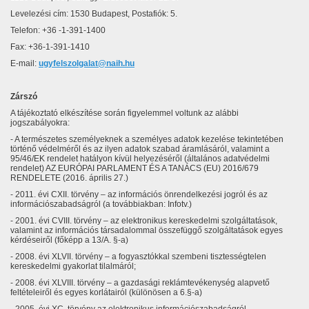
Levelezési cím: 1530 Budapest, Postafiók: 5.
Telefon: +36 -1-391-1400
Fax: +36-1-391-1410
E-mail:
ugyfelszolgalat@naih.hu
Zárszó
A tájékoztató elkészítése során figyelemmel voltunk az alábbi
jogszabályokra:
- A természetes személyeknek a személyes adatok kezelése tekintetében
történő védelméről és az ilyen adatok szabad áramlásáról, valamint a
95/46/EK rendelet hatályon kívül helyezéséről (általános adatvédelmi
rendelet) AZ EURÓPAI PARLAMENT ÉS A TANÁCS (EU) 2016/679
RENDELETE (2016. április 27.)
- 2011. évi CXII. törvény – az információs önrendelkezési jogról és az
információszabadságról (a továbbiakban: Infotv.)
- 2001. évi CVIII. törvény – az elektronikus kereskedelmi szolgáltatások,
valamint az információs társadalommal összefüggő szolgáltatások egyes
kérdéseiről (főképp a 13/A. §-a)
- 2008. évi XLVII. törvény – a fogyasztókkal szembeni tisztességtelen
kereskedelmi gyakorlat tilalmáról;
- 2008. évi XLVIII. törvény – a gazdasági reklámtevékenység alapvető
feltételeiről és egyes korlátairól (különösen a 6.§-a)
- 2005. évi XC. törvény az elektronikus információszabadságról