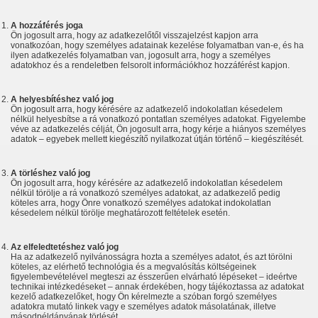
A hozzáférés joga
Ön jogosult arra, hogy az adatkezelőtől visszajelzést kapjon arra
vonatkozóan, hogy személyes adatainak kezelése folyamatban van-e, és ha
ilyen adatkezelés folyamatban van, jogosult arra, hogy a személyes
adatokhoz és a rendeletben felsorolt információkhoz hozzáférést kapjon.
A helyesbítéshez való jog
Ön jogosult arra, hogy kérésére az adatkezelő indokolatlan késedelem
nélkül helyesbítse a rá vonatkozó pontatlan személyes adatokat. Figyelembe
véve az adatkezelés célját, Ön jogosult arra, hogy kérje a hiányos személyes
adatok – egyebek mellett kiegészítő nyilatkozat útján történő – kiegészítését.
A törléshez való jog
Ön jogosult arra, hogy kérésére az adatkezelő indokolatlan késedelem
nélkül törölje a rá vonatkozó személyes adatokat, az adatkezelő pedig
köteles arra, hogy Önre vonatkozó személyes adatokat indokolatlan
késedelem nélkül törölje meghatározott feltételek esetén.
Az elfeledtetéshez való jog
Ha az adatkezelő nyilvánosságra hozta a személyes adatot, és azt törölni
köteles, az elérhető technológia és a megvalósítás költségeinek
figyelembevételével megteszi az ésszerűen elvárható lépéseket – ideértve
technikai intézkedéseket – annak érdekében, hogy tájékoztassa az adatokat
kezelő adatkezelőket, hogy Ön kérelmezte a szóban forgó személyes
adatokra mutató linkek vagy e személyes adatok másolatának, illetve
másodpéldányának törlését.