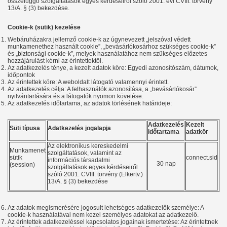
összefüggő szolgáltatások egyes kérdéseiről szóló 2001. évi CVIII. törvény
13/A. § (3) bekezdése.
Cookie-k (sütik) kezelése
Webáruházakra jellemző cookie-k az úgynevezett „jelszóval védett
munkamenethez használt cookie”, „bevásárlókosárhoz szükséges cookie-k”
és „biztonsági cookie-k”, melyek használatához nem szükséges előzetes
hozzájárulást kérni az érintettektől.
Az adatkezelés ténye, a kezelt adatok köre: Egyedi azonosítószám, dátumok,
időpontok
Az érintettek köre: A weboldalt látogató valamennyi érintett.
Az adatkezelés célja: A felhasználók azonosítása, a „bevásárlókosár”
nyilvántartására és a látogatók nyomon követése.
Az adatkezelés időtartama, az adatok törlésének határideje:
Adatkezelés
Kezelt
Süti típusa
Adatkezelés jogalapja
időtartama
adatkör
Az elektronikus kereskedelmi
Munkamenet
szolgáltatások, valamint az
sütik
connect.sid
információs társadalmi
30 nap
(session)
szolgáltatások egyes kérdéseiről
szóló 2001. CVIII. törvény (Elkertv.)
13/A. § (3) bekezdése
Az adatok megismerésére jogosult lehetséges adatkezelők személye: A
cookie-k használatával nem kezel személyes adatokat az adatkezelő.
Az érintettek adatkezeléssel kapcsolatos jogainak ismertetése: Az érintettnek