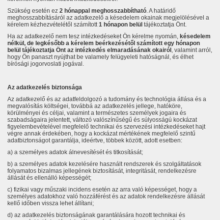
Szükség esetén ez
2 hónappal meghosszabbítható
. A határidő
meghosszabbításáról az adatkezelő a késedelem okainak megjelölésével a
kérelem kézhezvételétől számított
1 hónapon belül
tájékoztatja Önt.
Ha az adatkezelő nem tesz intézkedéseket Ön kérelme nyomán,
késedelem
nélkül, de legkésőbb a kérelem beérkezésétől számított egy hónapon
belül tájékoztatja Önt az intézkedés elmaradásának okairól
, valamint arról,
hogy Ön panaszt nyújthat be valamely felügyeleti hatóságnál, és élhet
bírósági jogorvoslati jogával.
Az adatkezelés biztonsága
Az adatkezelő és az adatfeldolgozó a tudomány és technológia állása és a
megvalósítás költségei, továbbá az adatkezelés jellege, hatóköre,
körülményei és céljai, valamint a természetes személyek jogaira és
szabadságaira jelentett, változó valószínűségű és súlyosságú kockázat
figyelembevételével megfelelő technikai és szervezési intézkedéseket hajt
végre annak érdekében, hogy a kockázat mértékének megfelelő szintű
adatbiztonságot garantálja, ideértve, többek között, adott esetben:
a) a személyes adatok álnevesítését és titkosítását;
b) a személyes adatok kezelésére használt rendszerek és szolgáltatások
folyamatos bizalmas jellegének biztosítását, integritását, rendelkezésre
állását és ellenálló képességét;
c) fizikai vagy műszaki incidens esetén az arra való képességet, hogy a
személyes adatokhoz való hozzáférést és az adatok rendelkezésre állását
kellő időben vissza lehet állítani;
d) az adatkezelés biztonságának garantálására hozott technikai és