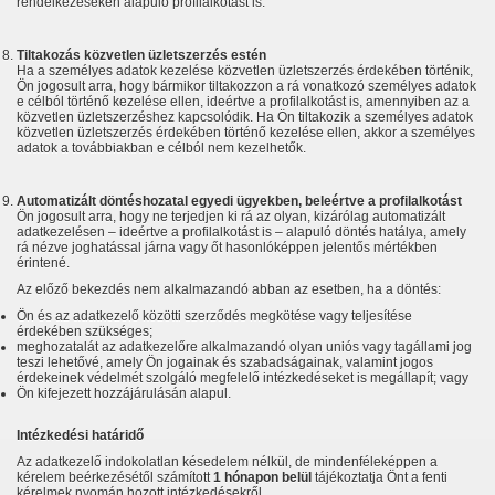
rendelkezéseken alapuló profilalkotást is.
Tiltakozás közvetlen üzletszerzés estén
Ha a személyes adatok kezelése közvetlen üzletszerzés érdekében történik,
Ön jogosult arra, hogy bármikor tiltakozzon a rá vonatkozó személyes adatok
e célból történő kezelése ellen, ideértve a profilalkotást is, amennyiben az a
közvetlen üzletszerzéshez kapcsolódik. Ha Ön tiltakozik a személyes adatok
közvetlen üzletszerzés érdekében történő kezelése ellen, akkor a személyes
adatok a továbbiakban e célból nem kezelhetők.
Automatizált döntéshozatal egyedi ügyekben, beleértve a profilalkotást
Ön jogosult arra, hogy ne terjedjen ki rá az olyan, kizárólag automatizált
adatkezelésen – ideértve a profilalkotást is – alapuló döntés hatálya, amely
rá nézve joghatással járna vagy őt hasonlóképpen jelentős mértékben
érintené.
Az előző bekezdés nem alkalmazandó abban az esetben, ha a döntés:
Ön és az adatkezelő közötti szerződés megkötése vagy teljesítése
érdekében szükséges;
meghozatalát az adatkezelőre alkalmazandó olyan uniós vagy tagállami jog
teszi lehetővé, amely Ön jogainak és szabadságainak, valamint jogos
érdekeinek védelmét szolgáló megfelelő intézkedéseket is megállapít; vagy
Ön kifejezett hozzájárulásán alapul.
Intézkedési határidő
Az adatkezelő indokolatlan késedelem nélkül, de mindenféleképpen a
kérelem beérkezésétől számított
1 hónapon belül
tájékoztatja Önt a fenti
kérelmek nyomán hozott intézkedésekről.