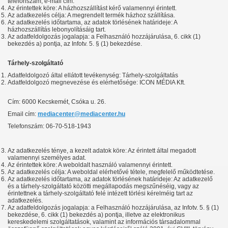
telefonszám, e-mail cím.
Az érintettek köre: A házhozszállítást kérő valamennyi érintett.
Az adatkezelés célja: A megrendelt termék házhoz szállítása.
Az adatkezelés időtartama, az adatok törlésének határideje: A
házhozszállítás lebonyolításáig tart.
Az adatfeldolgozás jogalapja: a Felhasználó hozzájárulása, 6. cikk (1)
bekezdés a) pontja, az Infotv. 5. § (1) bekezdése.
Tárhely-szolgáltató
Adatfeldolgozó által ellátott tevékenység: Tárhely-szolgáltatás
Adatfeldolgozó megnevezése és elérhetősége: ICON MÉDIA Kft.
Cím: 6000 Kecskemét, Csóka u. 26.
Email cím:
mediacenter@mediacenter.hu
Telefonszám: 06-70-518-1943
Az adatkezelés ténye, a kezelt adatok köre: Az érintett által megadott
valamennyi személyes adat.
Az érintettek köre: A weboldalt használó valamennyi érintett.
Az adatkezelés célja: A weboldal elérhetővé tétele, megfelelő működtetése.
Az adatkezelés időtartama, az adatok törlésének határideje: Az adatkezelő
és a tárhely-szolgáltató közötti megállapodás megszűnéséig, vagy az
érintettnek a tárhely-szolgáltató felé intézett törlési kérelméig tart az
adatkezelés.
Az adatfeldolgozás jogalapja: a Felhasználó hozzájárulása, az Infotv. 5. § (1)
bekezdése, 6. cikk (1) bekezdés a) pontja, illetve az elektronikus
kereskedelemi szolgáltatások, valamint az információs társadalommal