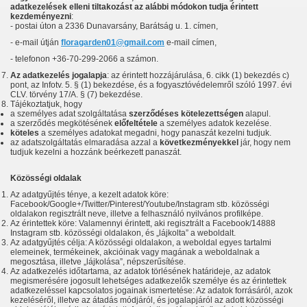
adatkezelések elleni tiltakozást az alábbi módokon tudja érintett
kezdeményezni
:
- postai úton a
2336 Dunavarsány, Barátság u. 1.
címen,
- e-mail útján
floragarden01@gmail.com
e-mail címen,
- telefonon +36-70-299-2066 a számon.
Az adatkezelés jogalapja
: az érintett hozzájárulása, 6. cikk (1) bekezdés c)
pont, az Infotv. 5. § (1) bekezdése, és a fogyasztóvédelemről szóló 1997. évi
CLV. törvény 17/A. § (7) bekezdése.
Tájékoztatjuk, hogy
a személyes adat szolgáltatása
szerződéses kötelezettségen
alapul.
a szerződés megkötésének
előfeltétele
a személyes adatok kezelése.
köteles
a személyes adatokat megadni, hogy panaszát kezelni tudjuk.
az adatszolgáltatás elmaradása azzal a
következményekkel
jár, hogy nem
tudjuk kezelni a hozzánk beérkezett panaszát.
Közösségi oldalak
Az adatgyűjtés ténye, a kezelt adatok köre:
Facebook/Google+/Twitter/Pinterest/Youtube/Instagram stb. közösségi
oldalakon regisztrált neve, illetve a felhasználó nyilvános profilképe.
Az érintettek köre: Valamennyi érintett, aki regisztrált a Facebook/14888
Instagram stb. közösségi oldalakon, és „lájkolta” a weboldalt.
Az adatgyűjtés célja: A közösségi oldalakon, a weboldal egyes tartalmi
elemeinek, termékeinek, akcióinak vagy magának a weboldalnak a
megosztása, illetve „lájkolása”, népszerűsítése.
Az adatkezelés időtartama, az adatok törlésének határideje, az adatok
megismerésére jogosult lehetséges adatkezelők személye és az érintettek
adatkezeléssel kapcsolatos jogainak ismertetése: Az adatok forrásáról, azok
kezeléséről, illetve az átadás módjáról, és jogalapjáról az adott közösségi