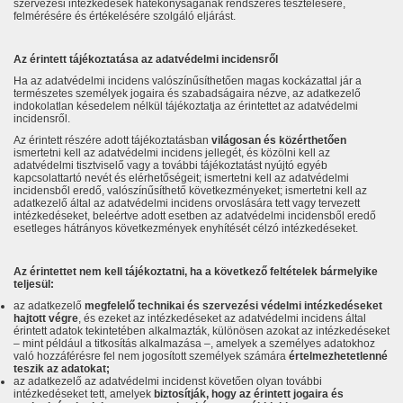
szervezési intézkedések hatékonyságának rendszeres tesztelésére,
felmérésére és értékelésére szolgáló eljárást.
Az érintett tájékoztatása az adatvédelmi incidensről
Ha az adatvédelmi incidens valószínűsíthetően magas kockázattal jár a
természetes személyek jogaira és szabadságaira nézve, az adatkezelő
indokolatlan késedelem nélkül tájékoztatja az érintettet az adatvédelmi
incidensről.
Az érintett részére adott tájékoztatásban
világosan és közérthetően
ismertetni kell az adatvédelmi incidens jellegét, és közölni kell az
adatvédelmi tisztviselő vagy a további tájékoztatást nyújtó egyéb
kapcsolattartó nevét és elérhetőségeit; ismertetni kell az adatvédelmi
incidensből eredő, valószínűsíthető következményeket; ismertetni kell az
adatkezelő által az adatvédelmi incidens orvoslására tett vagy tervezett
intézkedéseket, beleértve adott esetben az adatvédelmi incidensből eredő
esetleges hátrányos következmények enyhítését célzó intézkedéseket.
Az érintettet nem kell tájékoztatni, ha a következő feltételek bármelyike
teljesül:
az adatkezelő
megfelelő technikai és szervezési védelmi intézkedéseket
hajtott végre
, és ezeket az intézkedéseket az adatvédelmi incidens által
érintett adatok tekintetében alkalmazták, különösen azokat az intézkedéseket
– mint például a titkosítás alkalmazása –, amelyek a személyes adatokhoz
való hozzáférésre fel nem jogosított személyek számára
értelmezhetetlenné
teszik az adatokat;
az adatkezelő az adatvédelmi incidenst követően olyan további
intézkedéseket tett, amelyek
biztosítják, hogy az érintett jogaira és