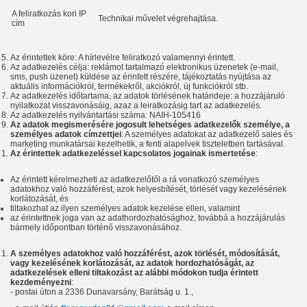
A feliratkozás kori IP
Technikai művelet végrehajtása.
cím
Az érintettek köre: A hírlevélre feliratkozó valamennyi érintett.
Az adatkezelés célja: reklámot tartalmazó elektronikus üzenetek (e-mail,
sms, push üzenet) küldése az érintett részére, tájékoztatás nyújtása az
aktuális információkról, termékekről, akciókról, új funkciókról stb.
Az adatkezelés időtartama, az adatok törlésének határideje: a hozzájáruló
nyilatkozat visszavonásáig, azaz a leiratkozásig tart az adatkezelés.
Az adatkezelés nyilvántartási száma: NAIH-105416
Az adatok megismerésére jogosult lehetséges adatkezelők személye, a
személyes adatok címzettjei
: A személyes adatokat az adatkezelő sales és
marketing munkatársai kezelhetik, a fenti alapelvek tiszteletben tartásával.
A
z érintettek adatkezeléssel kapcsolatos jogainak ismertetése
:
Az érintett kérelmezheti az adatkezelőtől a rá vonatkozó személyes
adatokhoz való hozzáférést, azok helyesbítését, törlését vagy kezelésének
korlátozását, és
tiltakozhat az ilyen személyes adatok kezelése ellen, valamint
az érintettnek joga van az adathordozhatósághoz, továbbá a hozzájárulás
bármely időpontban történő visszavonásához.
A személyes adatokhoz
való hozzáférést
, azok törlését, módosítását,
vagy kezelésének korlátozását, az adatok hordozhatóságát, az
adatkezelések elleni tiltakozást az alábbi módokon tudja érintett
kezdeményezni
:
- postai úton a
2336 Dunavarsány, Barátság u. 1.
,