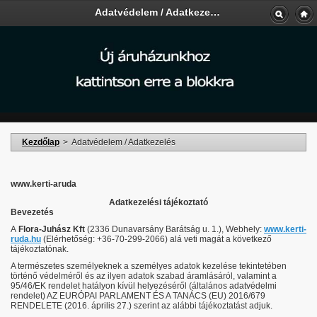
Adatvédelem / Adatkezelés - Kerti-Áruda
Kezdőlap
>
Adatvédelem / Adatkezelés
www.kerti-aruda
Adatkezelési tájékoztató
Bevezetés
A
Flora-Juhász Kft
(2336 Dunavarsány Barátság u. 1.), Webhely:
www.kerti-
ruda.hu
(Elérhetőség: +36-70-299-2066) alá veti magát a következő
tájékoztatónak.
A természetes személyeknek a személyes adatok kezelése tekintetében
történő védelméről és az ilyen adatok szabad áramlásáról, valamint a
95/46/EK rendelet hatályon kívül helyezéséről (általános adatvédelmi
rendelet) AZ EURÓPAI PARLAMENT ÉS A TANÁCS (EU) 2016/679
RENDELETE (2016. április 27.) szerint az alábbi tájékoztatást adjuk.