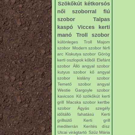
Szökőkút kétkorsós
női szoborral
fiú
szobor
Talpas
kaspó
Vicces kerti
manó
Troll szobor
különleges
Troll Majom
szobor
Modern szobor férfi
arc
Kiskutya szobor
Görög
kerti oszlopok kőből
Elefánt
szobor
Álló angyal szobor
kutyus szobor
kő angyal
szobor
kislány szobor
Temető szobor angyal
Westie
Gargoyle szobor
kavicsos
Kő szökőkút
kerti
grill
Macska szobor kertbe
szobor
Ágyás szegély
időtálló fahatású
Kerti
grillsütő
Kerti grill
mediterrán
Kerítés dísz
Utcai virágtartó
Szűz Mária