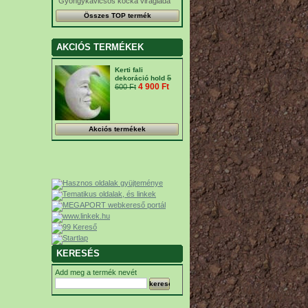
Gyöngykavicsos kocka virágláda
Összes TOP termék
AKCIÓS TERMÉKEK
Kerti fali
5
dekoráció hold
4 900 Ft‎
600 Ft‎
Akciós termékek
KERESÉS
Add meg a termék nevét