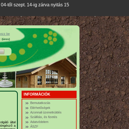
04-től szept. 14-ig zárva nyitás 15
kezz be
:
(üres)
INFORMÁCIÓK
Bemutatkozás
Elérhetőségek
Azonnali üzenetküldés
Szállítás, és fizetés
Adatvédelem
lgáló által
 böngésző a
ÁSZF
lapotmentes