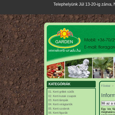
Telephelyünk Júl 13-20-ig zárva, N
KATEGÓRIÁK
Főoldal
>
01. Kerti grillek sütők
Inform
02. Kerti kutak csapok
03. Kerti lámpák
Mi az a s
04. Kerti virágtartók
05. Kerti szobrok
Egy kis fá
meghatároz
06. Kerti figurák
szervernek