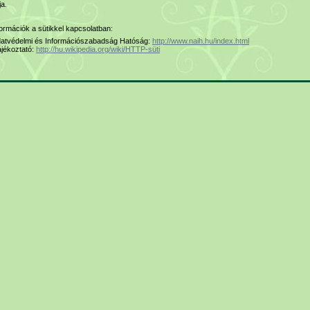
ja.
formációk a sütikkel kapcsolatban:
atvédelmi és Információszabadság Hatóság:
http://www.naih.hu/index.html
ájékoztató:
http://hu.wikipedia.org/wiki/HTTP-süti