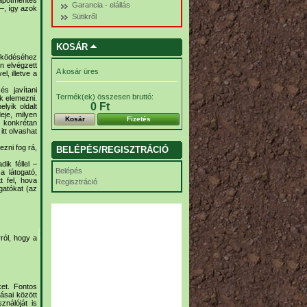
Garancia - elállás
 –, így azok
Sütikről
KOSÁR
űködéséhez
n elvégzett
A kosár üres
, illetve a
és javítani
Termék(ek) összesen bruttó:
uk elemezni.
0 Ft‎
lyik oldalt
eje, milyen
Kosár
Fizetés
 konkrétan
itt olvashat
ezni fog rá,
BELÉPÉS/REGISZTRÁCIÓ
ik féllel –
Belépés
a látogató,
t fel, hova
Regisztráció
gatókat (az
ról, hogy a
et. Fontos
tásai között
ználóját is