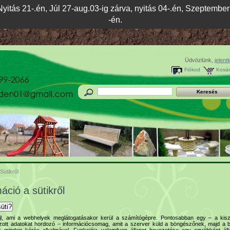
yitás 21-.én, Júl 27-aug.03-ig zárva, nyitás 04-.én, Szeptember 
-én.
Üdvözlünk,
jelent
Fiókod
Kosár
Sütikről
áció a sütikről
üti?
jl, ami a webhelyek meglátogatásakor kerül a számítógépre. Pontosabban egy – a kiszo
ott adatokat hordozó – információcsomag, amit a szerver küld a böngészőnek, majd a
 minden kérés alkalmával. Funkciója valamilyen állapot bevezetése egy egyébként ál