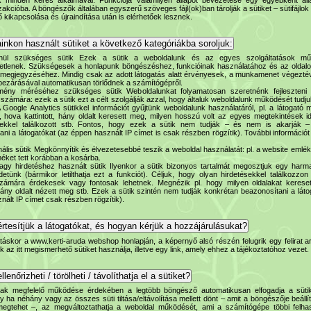
kcióba. A böngészők általában egyszerű szöveges fájl(ok)ban tárolják a sütiket – sütifájlok
 kikapcsolása és újraindítása után is elérhetőek lesznek.
ainkon használt sütiket a következő kategóriákba soroljuk:
lenül szükséges sütik Ezek a sütik a weboldalunk és az egyes szolgáltatások m
etlenek. Szükségesek a honlapunk böngészéshez, funkcióinak használatához és az oldalo
megjegyzéséhez. Mindig csak az adott látogatás alatt érvényesek, a munkamenet végeztével
ezárásával automatikusan törlődnek a számítógépről.
tmény méréséhez szükséges sütik Weboldalunkat folyamatosan szeretnénk fejleszteni 
 számára: ezek a sütik ezt a célt szolgálják azzal, hogy általuk weboldalunk működését tudj
Google Analytics sütikkel információt gyűjtünk weboldalunk használatáról, pl. a látogató me
 hova kattintott, hány oldalt keresett meg, milyen hosszú volt az egyes megtekintések id
tekkel találkozott stb. Fontos, hogy ezek a sütik nem tudják – és nem is akarják –
ni a látogatókat (az éppen használt IP címet is csak részben rögzítik). További információt 
ális sütik Megkönnyítik és élvezetesebbé teszik a weboldal használatát: pl. a website emlék
méket tett korábban a kosárba.
agy hirdetéshez használt sütik Ilyenkor a sütik bizonyos tartalmát megosztjuk egy harmad
rdetünk (bármikor letilthatja ezt a funkciót). Céljuk, hogy olyan hirdetésekkel találkozzon 
ámára érdekesek vagy fontosak lehetnek. Megnézik pl. hogy milyen oldalakat kereset
, hány oldalt nézett meg stb. Ezek a sütik szintén nem tudják konkrétan beazonosítani a láto
nált IP címet csak részben rögzítik).
rtesítjük a látogatókat, és hogyan kérjük a hozzájárulásukat?
atáskor a www.kerti-aruda webshop honlapján, a képernyő alsó részén felugrik egy felirat ar
 az itt megismerhető sütiket használja, illetve egy link, amely ehhez a tájékoztatóhoz vezet.
lenőrizheti / törölheti / távolíthatja el a sütiket?
lak megfelelő működése érdekében a legtöbb böngésző automatikusan elfogadja a sütik
y ha néhány vagy az összes süti tiltása/eltávolítása mellett dönt – amit a böngészője beállí
egtehet –, az megváltoztathatja a weboldal működését, ami a számítógépe többi felhas