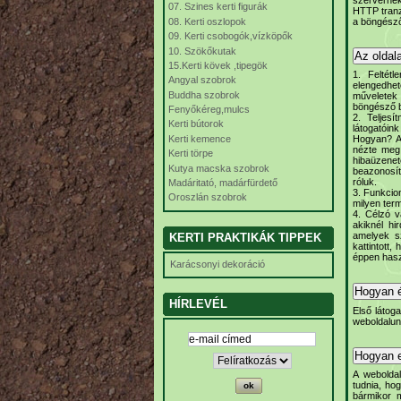
07. Szines kerti figurák
HTTP tranza
a böngésző
08. Kerti oszlopok
09. Kerti csobogók,vízköpők
10. Szökőkutak
Az oldal
15.Kerti kövek ,tipegök
1. Feltét
Angyal szobrok
elengedhet
Buddha szobrok
műveletek 
böngésző b
Fenyőkéreg,mulcs
2. Teljesí
Kerti bútorok
látogatóink
Kerti kemence
Hogyan? A 
nézte meg,
Kerti törpe
hibaüzene
Kutya macska szobrok
beazonosíta
róluk.
Madáritató, madárfürdető
3. Funkcion
Oroszlán szobrok
milyen ter
4. Célzó v
akiknél hi
amelyek sz
KERTI PRAKTIKÁK TIPPEK
kattintott
éppen hasz
Karácsonyi dekoráció
Hogyan é
HÍRLEVÉL
Első látog
weboldalunk
Hogyan el
A webolda
tudnia, hog
bármikor m