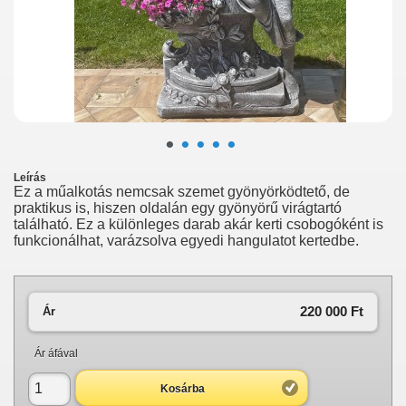
•
•
•
•
•
Leírás
Ez a műalkotás nemcsak szemet gyönyörködtető, de
praktikus is, hiszen oldalán egy gyönyörű virágtartó
található. Ez a különleges darab akár kerti csobogóként is
funkcionálhat, varázsolva egyedi hangulatot kertedbe.
220 000 Ft‎
Ár
Ár áfával
Kosárba