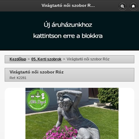
Virágtartó női szobor Róz - Kerti-Áruda
Kezdőlap
>
05. Kerti szobrok
>
Virágtartó női szobor Róz
Virágtartó női szobor Róz
Ref: K2281