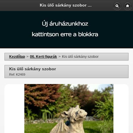
Kis ülő sárkány szobor - Kerti-Áruda
Kezdőlap
>
06. Kerti figurák
>
Kis ülő sárkány szobor
Kis ülő sárkány szobor
Ref: K2469