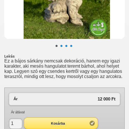
•
•
•
•
Leírás
Ez a bájos sárkány nemcsak dekoráció, hanem egy igazi
karakter, aki mesés hangulatot teremt bárhol, ahol helyet
kap. Legyen szó egy csendes kertről vagy egy hangulatos
teraszról, mindig ott lesz, hogy mosolyt csaljon az arcokra.
12 000 Ft‎
Ár
Ár áfával
Kosárba