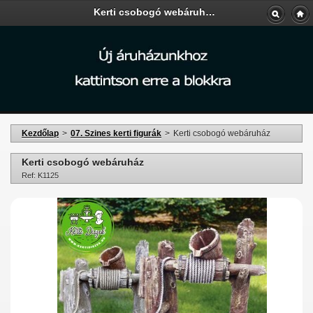
Kerti csobogó webáruház - Kerti-Áruda
Kezdőlap
>
07. Szines kerti figurák
>
Kerti csobogó webáruház
Kerti csobogó webáruház
Ref: K1125