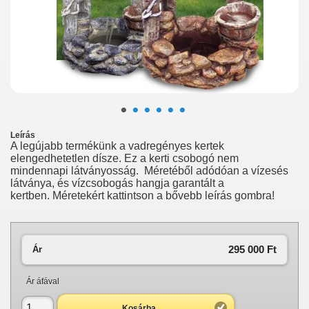
•
•
•
•
•
•
Leírás
A legújabb termékünk a vadregényes kertek
elengedhetetlen dísze. Ez a kerti csobogó nem
mindennapi látványosság. Méretéből adódóan a vízesés
látványa, és vízcsobogás hangja garantált a
kertben.
Méretekért kattintson a bővebb leírás gombra!
295 000 Ft‎
Ár
Ár áfával
Kosárba