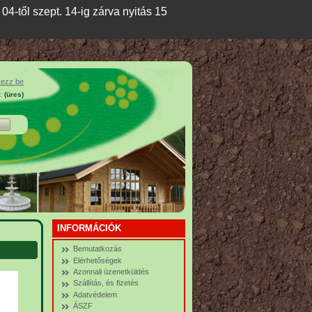
04-től szept. 14-ig zárva nyitás 15
kezz be
:
(üres)
INFORMÁCIÓK
Bemutatkozás
Elérhetőségek
Azonnali üzenetküldés
Szállítás, és fizetés
Adatvédelem
ÁSZF