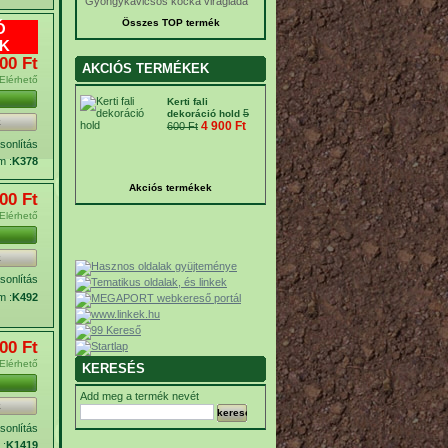
Gyöngykavicsos kocka virágláda
Összes TOP termék
Ó
K
00 Ft‎
AKCIÓS TERMÉKEK
Elérhető
Kerti fali
5
dekoráció hold
k
4 900 Ft‎
600 Ft‎
onlítás
m :
K378
Akciós termékek
00 Ft‎
Elérhető
k
onlítás
m :
K492
00 Ft‎
Elérhető
KERESÉS
Add meg a termék nevét
k
onlítás
 :
K1419