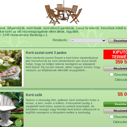
orok, ülőgarnitúrák, kerti hinták, kerti étkező garnitúrák. Luxus fa bútorok. Készítünk kőből is 
kat ezért az idő viszontagságainak ellent állnak, fagyállók.
y: 2336 Dunavarsány Barátság u 1.
Rendezés:
KIFUT
Kerti asztal szett 3 pados
TERMÉ
Nem mindenki szereti ősszel a kerti bútor elpakolásával
359 5
járó hercehurcát és nem mindenkinek van annyi tároló
helye, hogy ne kelljen telente kerülgetni az elspájzolt
kinti bútort. De ha kint marad, akkor nagyon fontos, hogy
Részlete
masszív, az időjárásnak ellenálló anyagokból...
Összehas
Cikkszá
55 0
Kerti szék
Nyáron a társasági élet, grillparti, kerti sütögetés helye a
terasz, a kert, netán a balkon. A kényelmet pedig a
Kosárba
megfelelő kerti bútor, asztal és székek biztosítják, de
bármilyen anyagú vagy formájú kerti bútort válasszunk is,
Részlete
legfőbb szempont a kényelem mellett a tartósság.
Összehas
Cikkszám