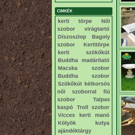
CIMKÉK
kerti törpe
Női
szobor
virágtartó
Díszoszlop
Bagoly
szobor
Kertitörpe
kerti szökőkút
Buddha
madáritató
Macska szobor
Buddha szobor
Szökőkút kétkorsós
női szoborral
fiú
szobor
Talpas
kaspó
Troll szobor
Vicces kerti manó
Kölyök kutya
ajándéktárgy