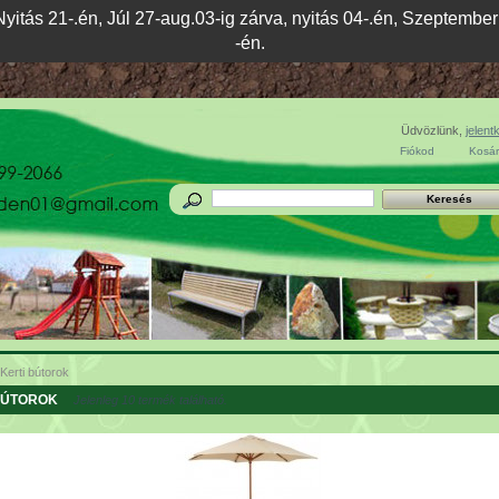
yitás 21-.én, Júl 27-aug.03-ig zárva, nyitás 04-.én, Szeptember 
-én.
Üdvözlünk,
jelent
Fiókod
Kosár
Kerti bútorok
BÚTOROK
Jelenleg 10 termék található.