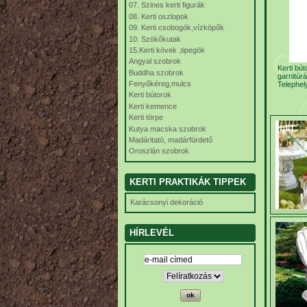
07. Szines kerti figurák
08. Kerti oszlopok
09. Kerti csobogók,vízköpők
10. Szökőkutak
15.Kerti kövek ,tipegök
Angyal szobrok
Kerti bút
Buddha szobrok
garnitúrá
Fenyőkéreg,mulcs
Telephel
Kerti bútorok
Kerti kemence
Kerti törpe
Kutya macska szobrok
Madáritató, madárfürdető
Oroszlán szobrok
KERTI PRAKTIKÁK TIPPEK
Karácsonyi dekoráció
HÍRLEVÉL