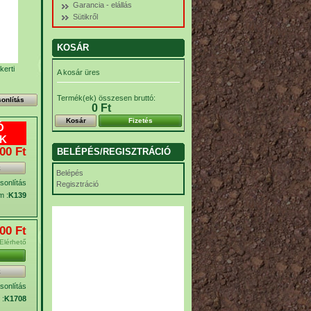
Garancia - elállás
Sütikről
KOSÁR
kerti
A kosár üres
Termék(ek) összesen bruttó:
0 Ft‎
Kosár
Fizetés
Ó
K
00 Ft‎
BELÉPÉS/REGISZTRÁCIÓ
k
Belépés
onlítás
Regisztráció
m :
K139
00 Ft‎
Elérhető
k
onlítás
 :
K1708