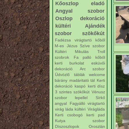
Kőoszlop eladó
Angyal szobor
Oszlop dekoráció
kültéri
Ajándék
szobor
szökőkút
Fadézsa virágtartó kőből
M-es
Jézus Szíve szobor
Kültéri Mikulás
Troll
szobrok
Fa palló kőből
kerti burkolat
esküvői
dekoráció
Arc szobor
Üdvözlő táblák welcome
bárány
madáritató tál
Kerti
dekoráció
kaspó
kerti dísz
3 szintes szökőkút
Vénusz
szobor lepellel
Sírkő
angyal
Fagyálló virágtartó
virág láda kültéri
Virágláda
Kerti csobogó
kerti pad
Kutya szobor
Díszoszlopok
Oroszlán