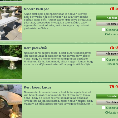
79 5
Modern kerti pad
A ház előtti kerti pad napjainkban is nagyon kedvelt,
akár egy vidéki ház előkertjében áll, akár egy sorház
Kosárba
bejárati ajtaja előtt. Amikor padon üldögélve élvezzük a
pillanatot, csevegésre invitáljuk a szomszédot, vagy
Részlete
egyszerűen csak nézzük, amint lemegy a nap, a kerti
pad máris betöltötte...
Összehas
Cikkszám
75 0
Kerti pad kőből
Nem mindenki szereti ősszel a kerti bútor elpakolásával
Részlete
járó hercehurcát és nem mindenkinek van annyi tároló
helye, hogy ne kelljen telente kerülgetni az elspájzolt
Összehas
kinti bútort. De ha kint marad, akkor nagyon fontos, hogy
Cikkszá
masszív, az időjárásnak ellenálló anyagokból készüljön…
75 0
Kerti kőpad Luxus
Nem mindenki szereti ősszel a kerti bútor elpakolásával
járó hercehurcát és nem mindenkinek van annyi tároló
Kosárba
helye, hogy ne kelljen telente kerülgetni az elspájzolt
kinti bútort. De ha kint marad, akkor nagyon fontos, hogy
Részlete
masszív, az időjárásnak ellenálló anyagokból készüljön…
Összehas
Cikkszám