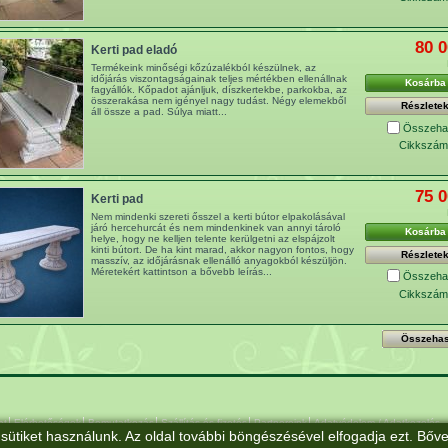
80 0
Kerti pad eladó
Termékeink minőségi kőzúzalékból készülnek, az
időjárás viszontagságainak teljes mértékben ellenállnak
Kosárba
fagyállók. Kőpadot ajánljuk, díszkertekbe, parkokba, az
összerakása nem igényel nagy tudást. Négy elemekből
Részlete
áll össze a pad. Súlya miatt...
Összehas
Cikkszám
75 0
Kerti pad
Nem mindenki szereti ősszel a kerti bútor elpakolásával
járó hercehurcát és nem mindenkinek van annyi tároló
Kosárba
helye, hogy ne kelljen telente kerülgetni az elspájzolt
kinti bútort. De ha kint marad, akkor nagyon fontos, hogy
Részlete
masszív, az időjárásnak ellenálló anyagokból készüljön.
Méretekért kattintson a bővebb leírás...
Összehas
Cikkszám
at
Elérhetőségek
Bemutatkozás
Szállítás és fizetés
Partnereink
Adatvédelem / Adatkezelés
sütiket használunk. Az oldal további böngészésével elfogadja ezt. Bőve