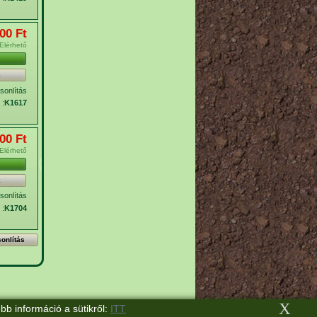
00 Ft‎
Elérhető
k
onlítás
 :
K1617
00 Ft‎
Elérhető
k
onlítás
 :
K1704
bb információ a sütikről:
ITT