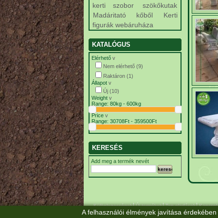
kerti szobor
szökőkutak
Madáritató kőből
Kerti
figurák webáruháza
KATALÓGUS
Elérhető
v
Nem elérhető
(9)
Raktáron
(1)
Állapot
v
Új
(10)
Weight
v
Range:
80kg - 600kg
Price
v
Range:
30708Ft‎ - 359500Ft‎
KERESÉS
Add meg a termék nevét
Különlegességek
Új termékek
Top eladások
Kapcsol
A felhasználói élmények javítása érdekében 