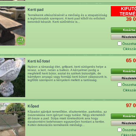
KIFUT
Kerti pad
TERMÉ
Termékeink elkészítésénél a minőség és a strapabíróság
39 0
a legfontosabb szempont. A kerti pad kőből és erősített
betonból készült. Kerti sütőnkhöz is...
Kosárba
Részlete
Összehas
Cikkszá
65 0
Kerti kő fotel
Nyáron a társasági élet, grillparti, kerti sütögetés helye a
terasz, a kert, netán a balkon. A kényelmet pedig a
Kosárba
megfelelő kerti bútor, asztal és székek biztosítják, de
bármilyen anyagú vagy formájú kerti bútort válasszunk is,
Részlete
legfőbb szempont a kényelem mellett a tartósság.
Összehas
Cikkszá
97 0
Kőpad
Kőpadot ajánljuk temetőkbe, díszkertekbe, parkokba, az
összerakása nem igényel nagy tudást. Négy elemekből
Kosárba
áll össze a pad. Súlya miatt törekedtünk arra hogy
darabonként belehessen egyszerűen hordani a kertbe.
Részlete
Kültéri dekorációs termékeink minőségi...
Összehas
Cikkszám