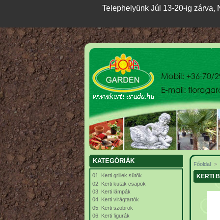
Telephelyünk Júl 13-20-ig zárva, N
KATEGÓRIÁK
Főoldal
>
01. Kerti grillek sütők
KERTI 
02. Kerti kutak csapok
03. Kerti lámpák
04. Kerti virágtartók
05. Kerti szobrok
06. Kerti figurák