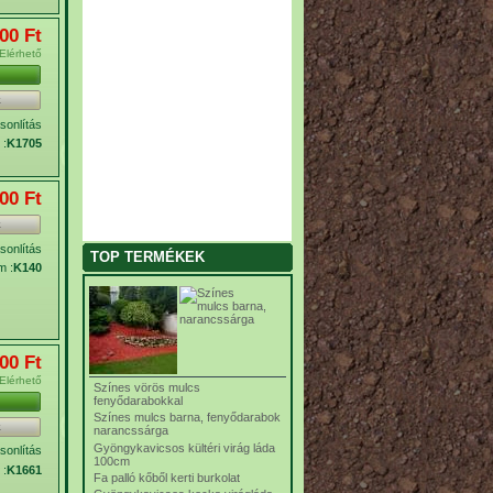
00 Ft‎
Elérhető
k
onlítás
 :
K1705
00 Ft‎
k
onlítás
TOP TERMÉKEK
m :
K140
00 Ft‎
Elérhető
Színes vörös mulcs
fenyődarabokkal
Színes mulcs barna, fenyődarabok
k
narancssárga
Gyöngykavicsos kültéri virág láda
onlítás
100cm
 :
K1661
Fa palló kőből kerti burkolat